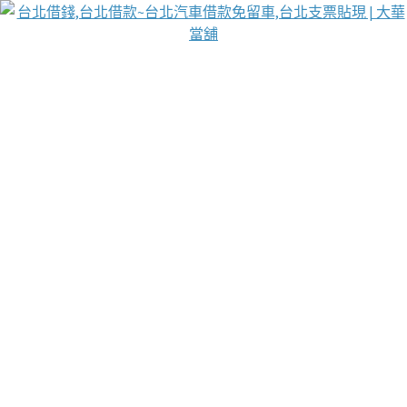
台北免保動產當舖
首頁
借款
借款推薦
台北安全當鋪
台北汽車借款
台北當鋪
台北資金週轉
吳紹琥醫師業界醫師名人圈
汽車貨款流程
葉和軒讓企業 OMO 模式長遠發展
貼現利息