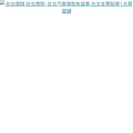
台北免保動產當舖
首頁
借款
借款推薦
台北安全當鋪
台北汽車借款
台北當鋪
台北資金週轉
吳紹琥醫師業界醫師名人圈
汽車貨款流程
葉和軒讓企業 OMO 模式長遠發展
貼現利息