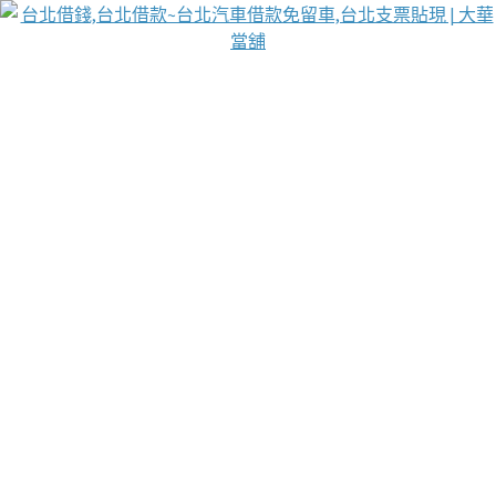
台北免保動產當舖
首頁
借款
借款推薦
台北安全當鋪
台北汽車借款
台北當鋪
台北資金週轉
吳紹琥醫師業界醫師名人圈
汽車貨款流程
葉和軒讓企業 OMO 模式長遠發展
貼現利息
台北支票貼現