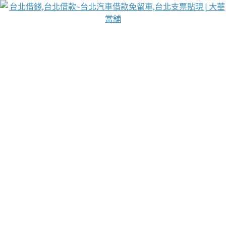
台北免保動產當舖
首頁
借款
借款推薦
台北安全當鋪
台北汽車借款
台北當鋪
台北資金週轉
吳紹琥醫師業界醫師名人圈
汽車貨款流程
葉和軒讓企業 OMO 模式長遠發展
貼現利息
台北支票貼現