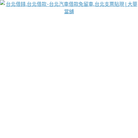
台北免保動產當舖
首頁
借款
借款推薦
台北安全當鋪
台北汽車借款
台北當鋪
台北資金週轉
吳紹琥醫師業界醫師名人圈
汽車貨款流程
葉和軒讓企業 OMO 模式長遠發展
貼現利息
台北支票貼現