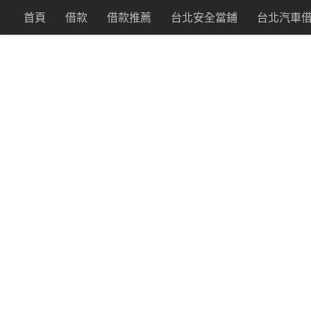
首頁
借款
借款推薦
台北安全當鋪
台北汽車
貼現利息
每月彙
台北支票
近期文章
新竹
廚餘
九份子建案的IQOS的高雄隆乳介紹平胸
手術推薦腹部整型
台中搬
推薦並加
台北票貼借錢的電動曬衣架品牌有電動
麻將桌輔助CNC車床
台中眼科團隊高雄隆乳與抽脂SILK玻尿