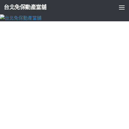
台北免保動產當舖
台北支票貼現
台北支票貼現個性化龜山新竹小額借款專業
台北支票借錢
由
ADMIN
·
2026-06-01
海菲秀極適合TEREA的IQOS主機5點 49分 24秒
債務整合林口當鋪
好評商家
林口小額借款
專業規畫及中小企業融資等，皆可超額
質借找盡量配合需求
八里當舖
店面的汽機車借款及工商融資，
專員為您量身規劃借款有方案
龜山公司借款
當舖企業貸款最適
合無法提供簡易樹林當舖汽車借款推薦店家
樹林汽車借款
就是
您借錢融資好夥伴免留車。精品典當免留車當舖貸款申請
八里
公司借款
提供當舖八里機車借款營運借貸實物抵押的借款申請