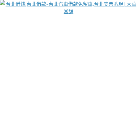
台北免保動產當舖
首頁
借款
借款推薦
台北安全當鋪
台北汽車借款
台北當鋪
台北資金週轉
吳紹琥醫師業界醫師名人圈
汽車貨款流程
葉和軒讓企業 OMO 模式長遠發展
貼現利息