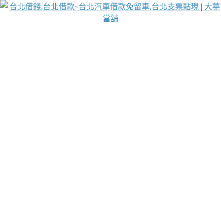
台北免保動產當舖
首頁
借款
借款推薦
台北安全當鋪
台北汽車借款
台北當鋪
台北資金週轉
吳紹琥醫師業界醫師名人圈
汽車貨款流程
葉和軒讓企業 OMO 模式長遠發展
貼現利息
台北支票貼現