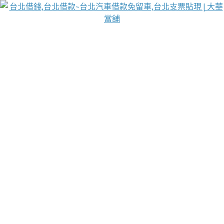
台北免保動產當舖
首頁
借款
借款推薦
台北安全當鋪
台北汽車借款
台北當鋪
台北資金週轉
吳紹琥醫師業界醫師名人圈
汽車貨款流程
葉和軒讓企業 OMO 模式長遠發展
貼現利息
台北支票貼現