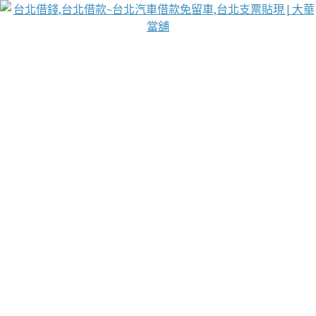
台北免保動產當舖
首頁
借款
借款推薦
台北安全當鋪
台北汽車借款
台北當鋪
台北資金週轉
吳紹琥醫師業界醫師名人圈
汽車貨款流程
葉和軒讓企業 OMO 模式長遠發展
貼現利息
台北支票貼現