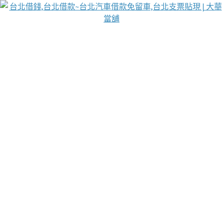
台北免保動產當舖
首頁
借款
借款推薦
台北安全當鋪
台北汽車借款
台北當鋪
台北資金週轉
吳紹琥醫師業界醫師名人圈
汽車貨款流程
葉和軒讓企業 OMO 模式長遠發展
貼現利息
台北支票貼現