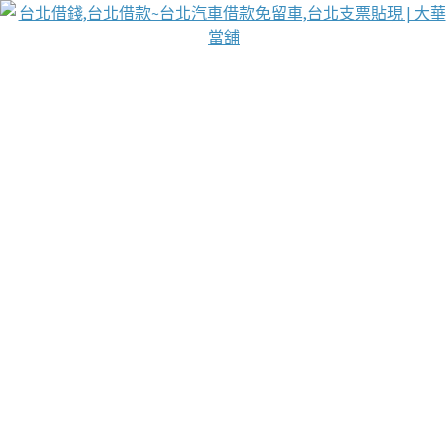
台北免保動產當舖
首頁
借款
借款推薦
台北安全當鋪
台北汽車借款
台北當鋪
台北資金週轉
吳紹琥醫師業界醫師名人圈
汽車貨款流程
葉和軒讓企業 OMO 模式長遠發展
貼現利息
台北支票貼現