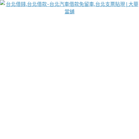
台北免保動產當舖
首頁
借款
借款推薦
台北安全當鋪
台北汽車借款
台北當鋪
台北資金週轉
吳紹琥醫師業界醫師名人圈
汽車貨款流程
葉和軒讓企業 OMO 模式長遠發展
貼現利息
台北支票貼現