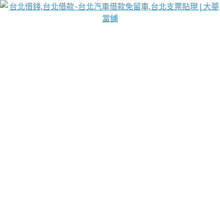
台北免保動產當舖
首頁
借款
借款推薦
台北安全當鋪
台北汽車借款
台北當鋪
台北資金週轉
吳紹琥醫師業界醫師名人圈
汽車貨款流程
葉和軒讓企業 OMO 模式長遠發展
貼現利息
台北支票貼現