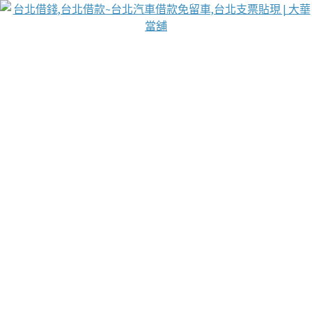
台北免保動產當舖
首頁
借款
借款推薦
台北安全當鋪
台北汽車借款
台北當鋪
台北資金週轉
吳紹琥醫師業界醫師名人圈
汽車貨款流程
葉和軒讓企業 OMO 模式長遠發展
貼現利息
台北支票貼現