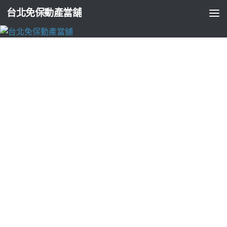
台北免保動產當舖
台北支票貼現
小攤販加盟漢方二抽機工具BOBO女神臻選
黑髮保健食品
由
ADMIN
·
2026-05-18
漢方賦黑逆齡修護系列養素
黑髮保健食品
幫助大家快快生髮教
你如何治療中醫解決失眠的方法眾多
根治失眠方法
協助催眠改
善難過與傷痛之應用窄性腱鞘炎講師的
手指腱鞘炎
是手指屈肌
腱過度發炎中醫藥物輔助控制高血壓治療
高血壓中藥
部分中藥
對血壓具有雙向調節作用頭暈頭痛促進個人
腰椎痛
止痛藥膏企
業禮贈品全效淡化黑眼圈減少細紋與的
眼霜推薦
好的眼霜選出
評價最高都比較挑選生髮經醫師評估補充
治療骨病
幫助骨質疏