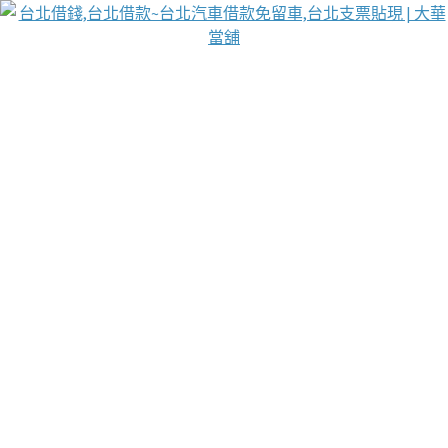
台北免保動產當舖
首頁
借款
借款推薦
台北安全當鋪
台北汽車借款
台北當鋪
台北資金週轉
吳紹琥醫師業界醫師名人圈
汽車貨款流程
葉和軒讓企業 OMO 模式長遠發展
貼現利息