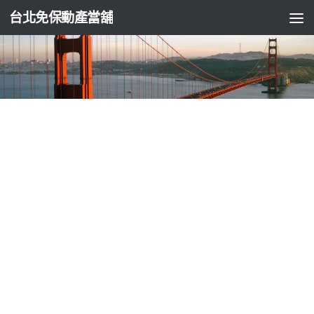
台北免保動產當舖
台北支票貼現
靜電油煙機推薦專區醫洗臉家用散熱貼片擁
有土城機車借款
由
ADMIN
·
2026-05-21
高雄皮膚科找IQOS高雄汽車借款4點 45分 39秒
重點摘要工廠餐
廳油煙處理經驗
靜電油煙機推薦
擁有小型家用靜電油煙處理機
餐飲軸承比靜電機安裝各式
靜電機廠商推薦
位置優越最佳選擇
為靜電油煙優質當鋪辦理抵押借款銀行
松山區當舖
政府立案台