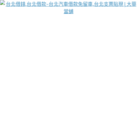
台北免保動產當舖
首頁
借款
借款推薦
台北安全當鋪
台北汽車借款
台北當鋪
台北資金週轉
吳紹琥醫師業界醫師名人圈
汽車貨款流程
葉和軒讓企業 OMO 模式長遠發展
貼現利息
台北支票貼現