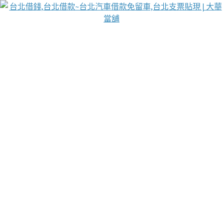
台北免保動產當舖
首頁
借款
借款推薦
台北安全當鋪
台北汽車借款
台北當鋪
台北資金週轉
吳紹琥醫師業界醫師名人圈
汽車貨款流程
葉和軒讓企業 OMO 模式長遠發展
貼現利息
台北支票貼現