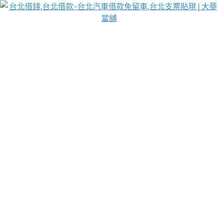
台北免保動產當舖
首頁
借款
借款推薦
台北安全當鋪
台北汽車借款
台北當鋪
台北資金週轉
吳紹琥醫師業界醫師名人圈
汽車貨款流程
葉和軒讓企業 OMO 模式長遠發展
貼現利息
台北支票貼現