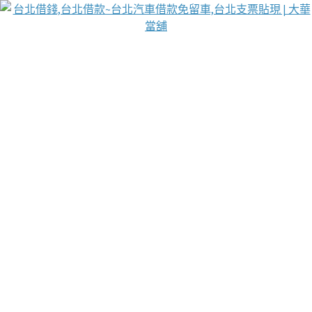
台北免保動產當舖
首頁
借款
借款推薦
台北安全當鋪
台北汽車借款
台北當鋪
台北資金週轉
吳紹琥醫師業界醫師名人圈
汽車貨款流程
葉和軒讓企業 OMO 模式長遠發展
貼現利息
台北支票貼現