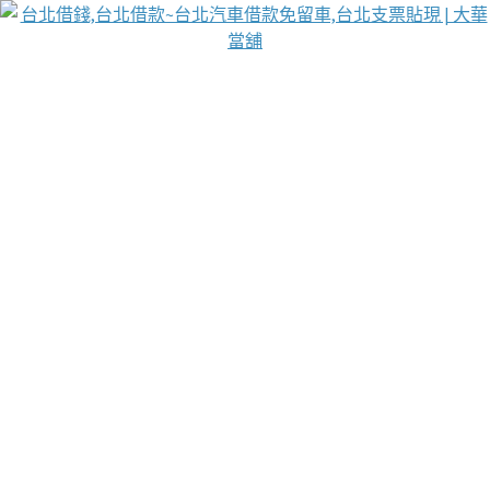
台北免保動產當舖
首頁
借款
借款推薦
台北安全當鋪
台北汽車借款
台北當鋪
台北資金週轉
吳紹琥醫師業界醫師名人圈
汽車貨款流程
葉和軒讓企業 OMO 模式長遠發展
貼現利息