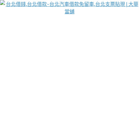
台北免保動產當舖
首頁
借款
借款推薦
台北安全當鋪
台北汽車借款
台北當鋪
台北資金週轉
吳紹琥醫師業界醫師名人圈
汽車貨款流程
葉和軒讓企業 OMO 模式長遠發展
貼現利息
台北支票貼現