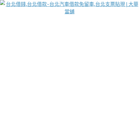
台北免保動產當舖
首頁
借款
借款推薦
台北安全當鋪
台北汽車借款
台北當鋪
台北資金週轉
吳紹琥醫師業界醫師名人圈
汽車貨款流程
葉和軒讓企業 OMO 模式長遠發展
貼現利息
台北支票貼現