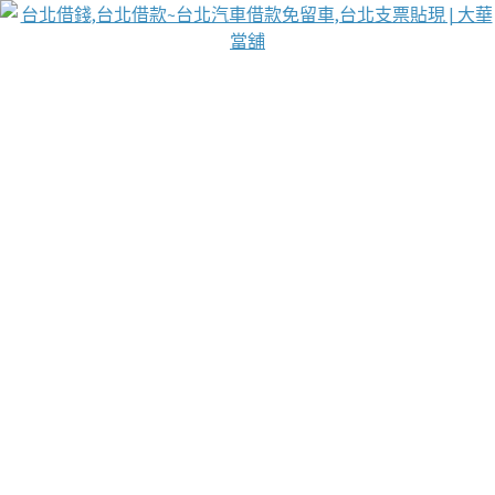
台北免保動產當舖
首頁
借款
借款推薦
台北安全當鋪
台北汽車借款
台北當鋪
台北資金週轉
吳紹琥醫師業界醫師名人圈
汽車貨款流程
葉和軒讓企業 OMO 模式長遠發展
貼現利息