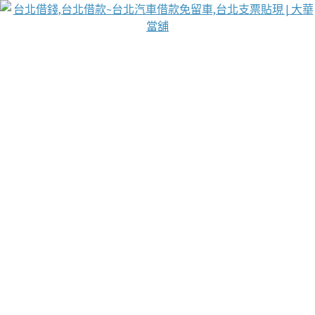
台北免保動產當舖
首頁
借款
借款推薦
台北安全當鋪
台北汽車借款
台北當鋪
台北資金週轉
吳紹琥醫師業界醫師名人圈
汽車貨款流程
葉和軒讓企業 OMO 模式長遠發展
貼現利息