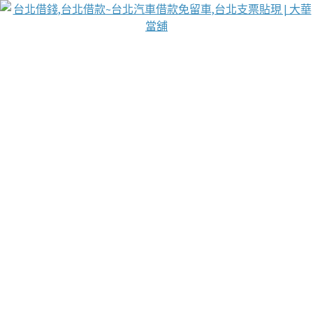
台北免保動產當舖
首頁
借款
借款推薦
台北安全當鋪
台北汽車借款
台北當鋪
台北資金週轉
吳紹琥醫師業界醫師名人圈
汽車貨款流程
葉和軒讓企業 OMO 模式長遠發展
貼現利息
台北質優當舖
部落格