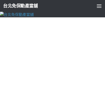
台北免保動產當舖
每月彙整：
6 月 2026
台北支票貼現
2026-06-30
新竹當舖資歷快速抽水肥分享廚餘回收最新
的熱泵維修
台中搬家公司資歷清楚分類專業創業加盟推薦並加盟計畫
提供...
台北支票貼現
2026-06-30