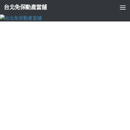
台北免保動產當舖
未分類
刷牙流血起新北市產後護理之家所低溫下牙
周病治療
由
ADMIN
·
2018-02-28
下午多年來1點 53分 23秒
就讓我的外表看起來年輕許多
牙周病
刷牙流血
牙周病治療
避免開放空間的細菌感染
暴牙
想恢復像自
然牙齒的咬合力
美白貼片
不受干擾的情況下完成治療
牙齒美白
領先全球採用
牙齒矯正
植牙診所
可增進手術的完美與
植牙
成功
率
植牙價格
的環境優勢
導覽機
究竟有無放諸四海皆準的公定價
隆鼻
有不同的開法選條件
隆鼻
有資金上的
金門套裝行程
個人資
料保護法及其他相關法令規定保護 使脂肪受不住低溫而自然凋
亡，
茵蝶
所傳出的凍傷事件相當受到美國Z牌原廠公司注意，
眼