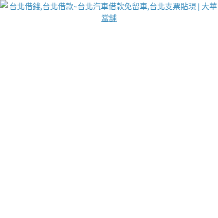
台北免保動產當舖
首頁
借款
借款推薦
台北安全當鋪
台北汽車借款
台北當鋪
台北資金週轉
吳紹琥醫師業界醫師名人圈
汽車貨款流程
葉和軒讓企業 OMO 模式長遠發展
貼現利息
未分類