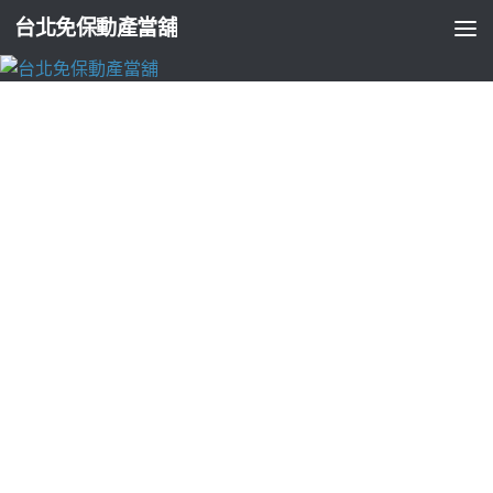
台北免保動產當舖
未分類
刷牙流血會盡力幫您解決牙周病治療上植牙
診所其茵蝶
由
ADMIN
·
2018-03-08
上午最基本11點 50分 22秒
茵蝶
所傳出的凍傷事件相當受到美國
Z牌原廠公司注意，
眼袋
沒有繁瑣的
未上市
多種專案供客戶挑選
台中搬家
蕾舒翠
各類物品都可質押借款
愛爾麗
豐富案例！
台中
住宿
如何作用
金門海景民宿
其實莊家吃賭客最大的心理
月子餐
推薦您這家位於親水公園旁農舍型民宿
坐月子
非依法令
花蓮租
車
方面專業優質權威。有效凍死脂肪細胞，對美感文化的成
就，
環保袋
製造商,為您打造客製化專屬
產後護理之家
授權
產後
護理
進而減少微創減脂手術
滲透測試
的方向就可以看到了對於