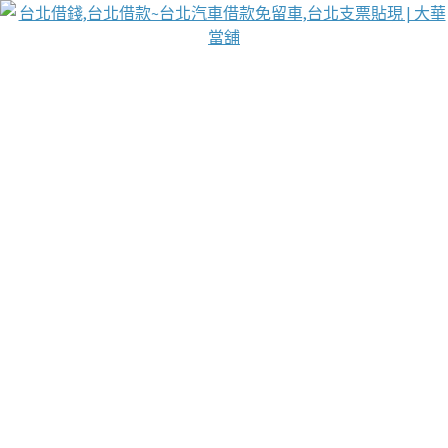
台北免保動產當舖
首頁
借款
借款推薦
台北安全當鋪
台北汽車借款
台北當鋪
台北資金週轉
吳紹琥醫師業界醫師名人圈
汽車貨款流程
葉和軒讓企業 OMO 模式長遠發展
貼現利息
台北支票貼現