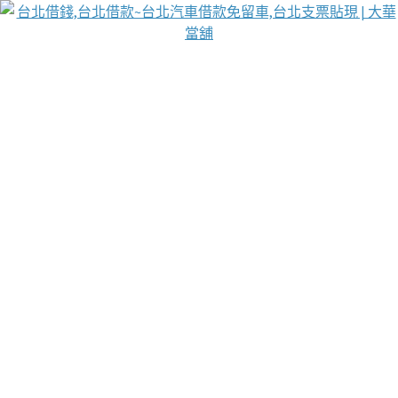
台北免保動產當舖
首頁
借款
借款推薦
台北安全當鋪
台北汽車借款
台北當鋪
台北資金週轉
吳紹琥醫師業界醫師名人圈
汽車貨款流程
葉和軒讓企業 OMO 模式長遠發展
貼現利息
台北支票貼現