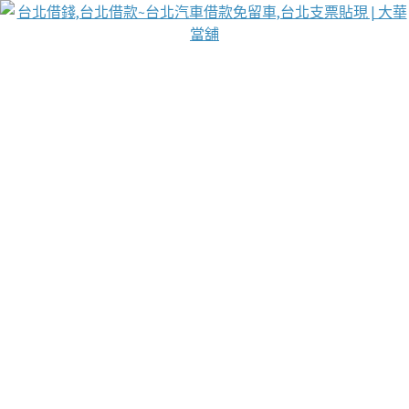
台北免保動產當舖
首頁
借款
借款推薦
台北安全當鋪
台北汽車借款
台北當鋪
台北資金週轉
吳紹琥醫師業界醫師名人圈
汽車貨款流程
葉和軒讓企業 OMO 模式長遠發展
貼現利息
台北支票貼現