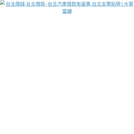
台北免保動產當舖
首頁
借款
借款推薦
台北安全當鋪
台北汽車借款
台北當鋪
台北資金週轉
吳紹琥醫師業界醫師名人圈
汽車貨款流程
葉和軒讓企業 OMO 模式長遠發展
貼現利息
台北支票貼現