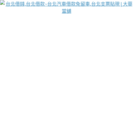
台北免保動產當舖
首頁
借款
借款推薦
台北安全當鋪
台北汽車借款
台北當鋪
台北資金週轉
吳紹琥醫師業界醫師名人圈
汽車貨款流程
葉和軒讓企業 OMO 模式長遠發展
貼現利息
台北支票貼現