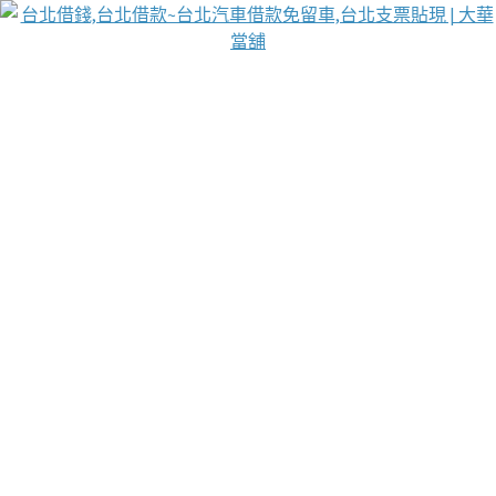
台北免保動產當舖
首頁
借款
借款推薦
台北安全當鋪
台北汽車借款
台北當鋪
台北資金週轉
吳紹琥醫師業界醫師名人圈
汽車貨款流程
葉和軒讓企業 OMO 模式長遠發展
貼現利息
台北支票貼現