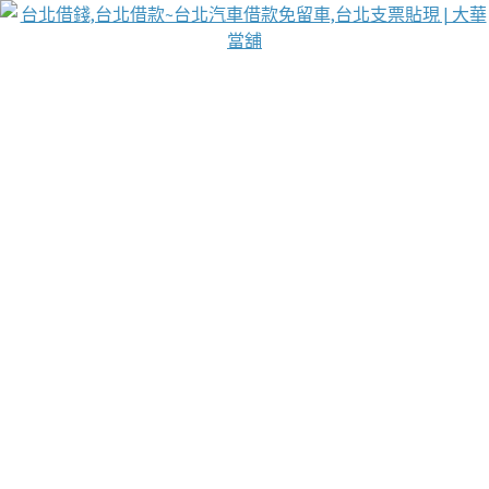
台北免保動產當舖
首頁
借款
借款推薦
台北安全當鋪
台北汽車借款
台北當鋪
台北資金週轉
吳紹琥醫師業界醫師名人圈
汽車貨款流程
葉和軒讓企業 OMO 模式長遠發展
貼現利息
台北支票貼現