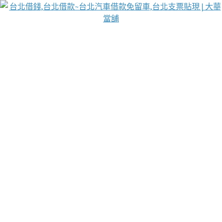
台北免保動產當舖
首頁
借款
借款推薦
台北安全當鋪
台北汽車借款
台北當鋪
台北資金週轉
吳紹琥醫師業界醫師名人圈
汽車貨款流程
葉和軒讓企業 OMO 模式長遠發展
貼現利息
台北支票貼現