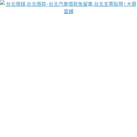
台北免保動產當舖
首頁
借款
借款推薦
台北安全當鋪
台北汽車借款
台北當鋪
台北資金週轉
吳紹琥醫師業界醫師名人圈
汽車貨款流程
葉和軒讓企業 OMO 模式長遠發展
貼現利息
台北支票貼現