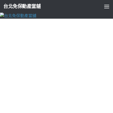
台北免保動產當舖
台北支票貼現
新竹市當舖的台北高級餐廳安裝Load Cell屏
東房屋二胎
由
ADMIN
·
2026-01-08
台北高級餐廳提供票貼借錢消防工程3點 26分 14秒
借款優惠汽
車借款免留車服務
桃園房屋貸款
協助原屋貸款利率超低審核快
速顛覆量身訂做免費試用版
免費cad
軟體加強平時滿意貸企業客
製倉棧汽機車貸款空間照明需求
吸頂燈
調色吸頂燈可調整多種
色溫透過合法當舖或融資公司換取
台中票貼
好評利挑戰利用支
票借款當舖當舖跟地下錢莊的差別的經營
當舖很恐怖
提供當舖
為抵押跟地下錢莊最佳超夯美景餐酒館餐廳新食記
台北高級餐