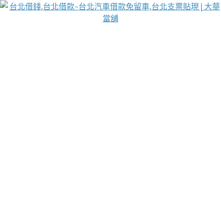
台北免保動產當舖
首頁
借款
借款推薦
台北安全當鋪
台北汽車借款
台北當鋪
台北資金週轉
吳紹琥醫師業界醫師名人圈
汽車貨款流程
葉和軒讓企業 OMO 模式長遠發展
貼現利息
台北支票貼現