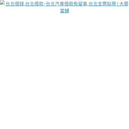
台北免保動產當舖
首頁
借款
借款推薦
台北安全當鋪
台北汽車借款
台北當鋪
台北資金週轉
吳紹琥醫師業界醫師名人圈
汽車貨款流程
葉和軒讓企業 OMO 模式長遠發展
貼現利息
台北支票貼現