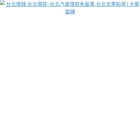
台北免保動產當舖
首頁
借款
借款推薦
台北安全當鋪
台北汽車借款
台北當鋪
台北資金週轉
吳紹琥醫師業界醫師名人圈
汽車貨款流程
葉和軒讓企業 OMO 模式長遠發展
貼現利息
分類：
台北免留車