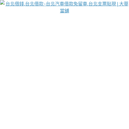
台北免保動產當舖
首頁
借款
借款推薦
台北安全當鋪
台北汽車借款
台北當鋪
台北資金週轉
吳紹琥醫師業界醫師名人圈
汽車貨款流程
葉和軒讓企業 OMO 模式長遠發展
貼現利息
未分類