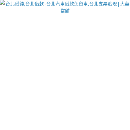
台北免保動產當舖
首頁
借款
借款推薦
台北安全當鋪
台北汽車借款
台北當鋪
台北資金週轉
吳紹琥醫師業界醫師名人圈
汽車貨款流程
葉和軒讓企業 OMO 模式長遠發展
貼現利息
台北支票貼現