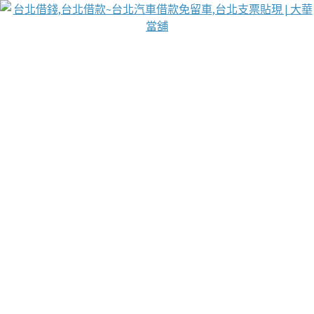
台北免保動產當舖
首頁
借款
借款推薦
台北安全當鋪
台北汽車借款
台北當鋪
台北資金週轉
吳紹琥醫師業界醫師名人圈
汽車貨款流程
葉和軒讓企業 OMO 模式長遠發展
貼現利息