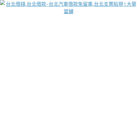
台北免保動產當舖
首頁
借款
借款推薦
台北安全當鋪
台北汽車借款
台北當鋪
台北資金週轉
吳紹琥醫師業界醫師名人圈
汽車貨款流程
葉和軒讓企業 OMO 模式長遠發展
貼現利息
台北支票貼現